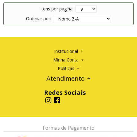
Itens por página:
Ordenar por:
Institucional
+
Sobre a Empresa
Minha Conta
+
Dados Pessoais
Políticas
+
Alterar Senha
Devolução e Reembolso
Atendimento
+
Meus Pedidos
Privacidade e Segurança
(21) 96442-8464
Endereço de Entrega
Redes Sociais
(21) 3822-3729 
porto@fabricadebandeiras.com.br
Formas de Pagamento