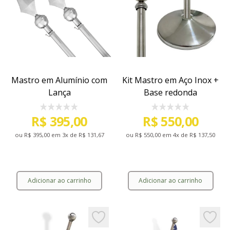
Mastro em Alumínio com
Kit Mastro em Aço Inox +
Lança
Base redonda
R$ 395,00
R$ 550,00
ou
R$ 395,00
em 3x de
R$ 131,67
ou
R$ 550,00
em 4x de
R$ 137,50
Adicionar ao carrinho
Adicionar ao carrinho
Mastro em Alumínio com Lança
Kit Mastro em Aço I
Add to favorites
Add to 