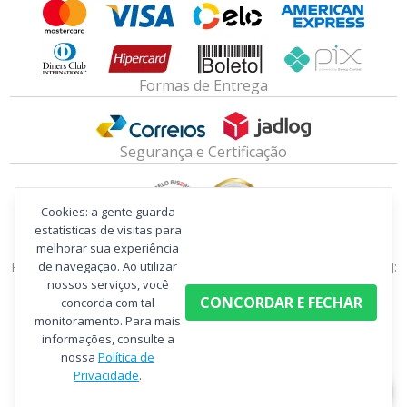
Formas de Entrega
Segurança e Certificação
Cookies: a gente guarda
estatísticas de visitas para
melhorar sua experiência
PORTO FABRICA DE BANDEIRAS E SERVIÇOS LTDA - ME | CNPJ:
de navegação. Ao utilizar
08.737.891/0001-75 | RUA GOIAS, 84, ENGENHO DE DENTRO -
nossos serviços, você
CONCORDAR E FECHAR
concorda com tal
RIO DE JANEIRO RJ | CEP: 20756-120
monitoramento. Para mais
informações, consulte a
nossa
Política de
Privacidade
.
Crie sua loja virtual
com a melhor empresa de e-commerce do