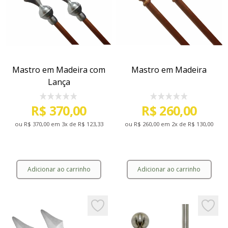
Mastro em Madeira com
Mastro em Madeira
Lança
R$ 370,00
R$ 260,00
ou
R$ 370,00
em 3x de
R$ 123,33
ou
R$ 260,00
em 2x de
R$ 130,00
Adicionar ao carrinho
Adicionar ao carrinho
Mastro em Madeira com Lança
Mastro em Madeira
Add to favorites
Add to 